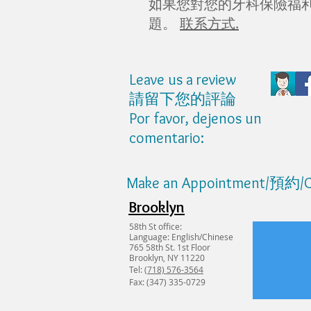
如果您對您的牙科保險福
題。
联系方式.
Leave us a review
請留下
您
的評論
Por favor, dejenos un
comentario:
Make an Appointment/預約/C
Brooklyn
58th St office:
Language: English/Chinese
765 58th St. 1st Floor
Brooklyn, NY 11220
Tel:
(718) 576-3564
Fax: (347) 335-0729