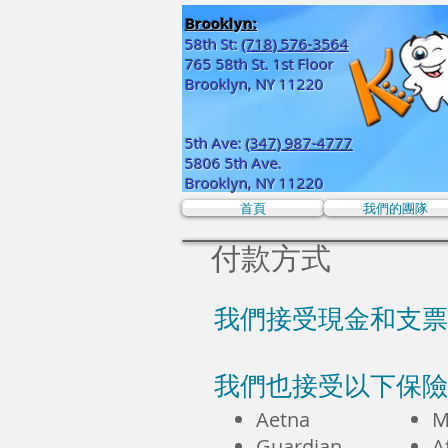
Brooklyn:
58th St:
(718) 576-3564
765 58th St. 1st Floor
Brooklyn, NY 11220
5th Ave:
(347) 987-4777
5806 5th Ave.
Brooklyn, NY 11220
首頁
我們的團隊
付款方式
我們接受現金和支票
我們也接受以下保險
Aetna
M
Guardian
A